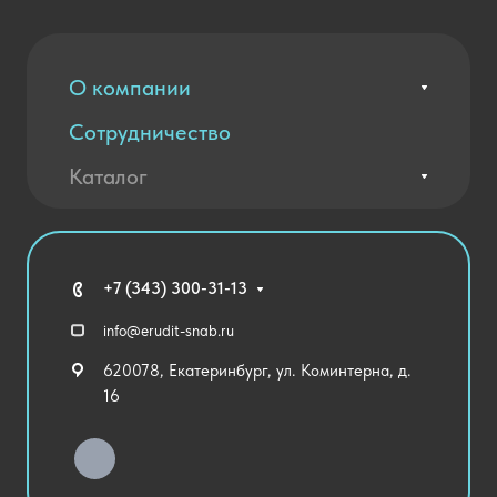
О компании
Сотрудничество
Вакансии
Контакты
Каталог
Оплата и доставка
Новости
Государственные закупки
Агротехклассы Кадры в АПК
Благодарственные письма
Мебель
Технические средства обучения
+7 (343) 300-31-13
Спортивный зал
info@erudit-snab.ru
Внеурочная деятельность
620078, Екатеринбург, ул. Коминтерна, д.
Уличное оборудование
16
Детский сад
Хозяйственные Товары
Актовый зал