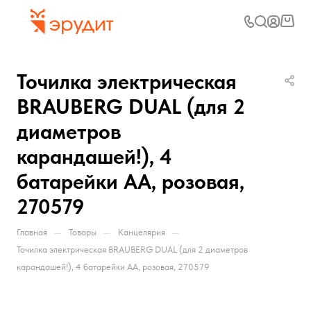
Точилка электрическая
BRAUBERG DUAL (для 2
диаметров
карандашей!), 4
батарейки АА, розовая,
270579
—
—
—
Главная
Товары
Канцелярия
Точилка электрическая BRAUBERG DUAL (для 2 диаметров
карандашей!), 4 батарейки АА, розовая, 270579