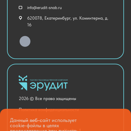
Спортивный зал
info@erudit-snab.ru
Внеурочная деятельность
620078, Екатеринбург, ул. Коминтерна, д.
Уличное оборудование
16
Детский сад
Хозяйственные Товары
Актовый зал
Столовая и пищеблок
Канцелярия
Оснащение кабинетов
Медицинский кабинет
Товары для строительства и ремонта
2026 © Все права защищены
Национальные проекты
Политика конфиденциальности
Данный веб-сайт использует
Карта сайта
cookie-файлы в целях
предоставления вам лучшего