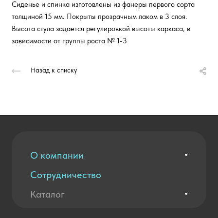
Сиденье и спинка изготовлены из фанеры первого сорта
толщиной 15 мм. Покрыты прозрачным лаком в 3 слоя.
Высота стула задается регулировкой высоты каркаса, в
зависимости от группы роста № 1-3
Назад к списку
О компании
Сотрудничество
Вакансии
Контакты
Каталог
Оплата и доставка
Новости
Государственные закупки
Агротехклассы Кадры в АПК