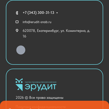
Благодарственные письма
Мебель
Технические средства обучения
+7 (343) 300-31-13
Спортивный зал
info@erudit-snab.ru
Внеурочная деятельность
620078, Екатеринбург, ул. Коминтерна, д.
Уличное оборудование
16
Детский сад
Хозяйственные Товары
Актовый зал
Столовая и пищеблок
Канцелярия
Оснащение кабинетов
Медицинский кабинет
Товары для строительства и ремонта
2026 © Все права защищены
Национальные проекты
Политика конфиденциальности