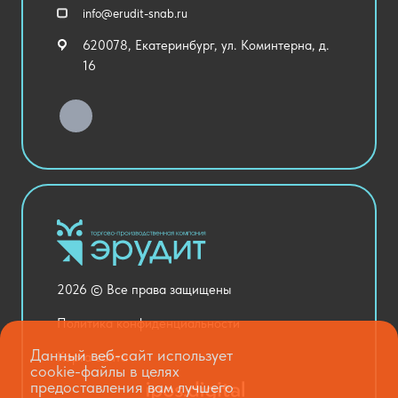
Спортивный зал
info@erudit-snab.ru
Внеурочная деятельность
620078, Екатеринбург, ул. Коминтерна, д.
Уличное оборудование
16
Детский сад
Хозяйственные Товары
Актовый зал
Столовая и пищеблок
Канцелярия
Оснащение кабинетов
Медицинский кабинет
Товары для строительства и ремонта
2026 © Все права защищены
Национальные проекты
Политика конфиденциальности
Данный веб-сайт использует
Карта сайта
cookie-файлы в целях
предоставления вам лучшего