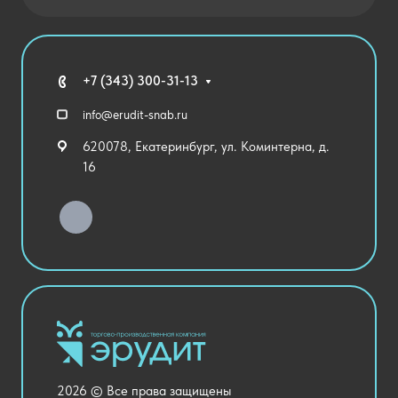
Новости
Государственные закупки
Агротехклассы Кадры в АПК
Благодарственные письма
Мебель
Технические средства обучения
+7 (343) 300-31-13
Спортивный зал
info@erudit-snab.ru
Внеурочная деятельность
620078, Екатеринбург, ул. Коминтерна, д.
Уличное оборудование
16
Детский сад
Хозяйственные Товары
Актовый зал
Столовая и пищеблок
Канцелярия
Оснащение кабинетов
Медицинский кабинет
Товары для строительства и ремонта
2026 © Все права защищены