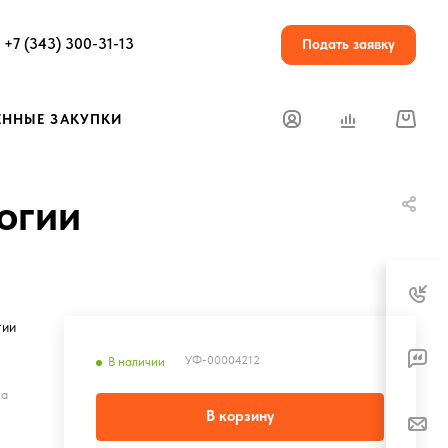
+7 (343) 300-31-13
Подать заявку
ЕННЫЕ ЗАКУПКИ
огии
гии
УФ-00004212
В наличии
на
В корзину