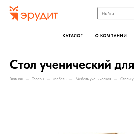
КАТАЛОГ
О КОМПАНИИ
Стол ученический дл
—
—
—
—
Главная
Товары
Мебель
Мебель ученическая
Столы у