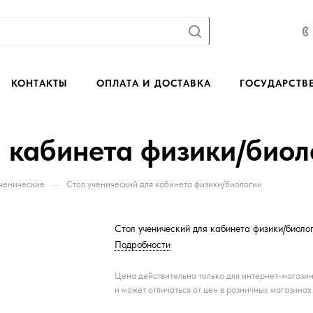
КОНТАКТЫ
ОПЛАТА И ДОСТАВКА
ГОСУДАРСТВ
я кабинета физики/биол
—
ченические
Стол ученический для кабинета физики/биологии
Стол ученический для кабинета физики/биоло
Подробности
Цена действительна только для интернет-магази
и может отличаться от цен в розничных магазинах