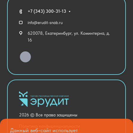
Мебель
Технические средства обучения
+7 (343) 300-31-13
Спортивный зал
info@erudit-snab.ru
Внеурочная деятельность
620078, Екатеринбург, ул. Коминтерна, д.
Уличное оборудование
16
Детский сад
Хозяйственные Товары
Актовый зал
Столовая и пищеблок
Канцелярия
Оснащение кабинетов
Медицинский кабинет
Товары для строительства и ремонта
2026 © Все права защищены
Национальные проекты
Политика конфиденциальности
Данный веб-сайт использует