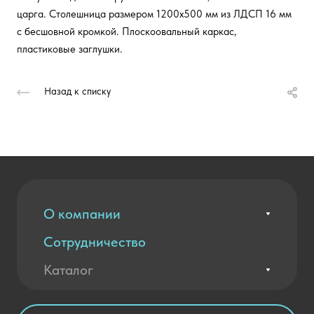
царга. Столешница размером 1200х500 мм из ЛДСП 16 мм
с бесшовной кромкой. Плоскоовальный каркас,
пластиковые заглушки.
Назад к списку
О компании
Сотрудничество
Вакансии
Контакты
Каталог
Оплата и доставка
Новости
Государственные закупки
Агротехклассы Кадры в АПК
Благодарственные письма