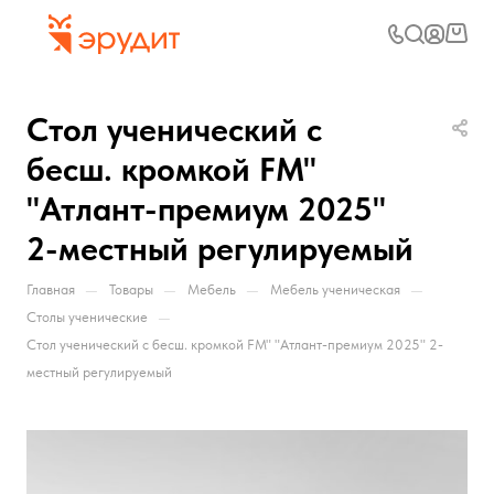
Стол ученический с
бесш. кромкой FM"
"Атлант-премиум 2025"
2-местный регулируемый
—
—
—
—
Главная
Товары
Мебель
Мебель ученическая
—
Столы ученические
Стол ученический с бесш. кромкой FM" "Атлант-премиум 2025" 2-
местный регулируемый