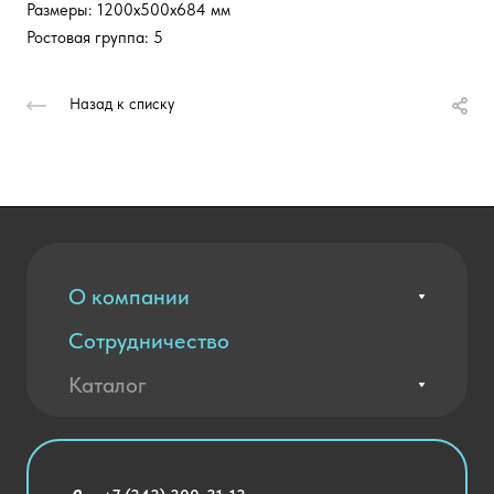
Размеры: 1200х500х684 мм
Ростовая группа: 5
Назад к списку
О компании
Сотрудничество
Вакансии
Контакты
Каталог
Оплата и доставка
Новости
Государственные закупки
Агротехклассы Кадры в АПК
Благодарственные письма
Мебель