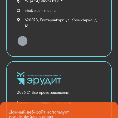
Технические средства обучения
+7 (343) 300-31-13
Спортивный зал
info@erudit-snab.ru
Внеурочная деятельность
620078, Екатеринбург, ул. Коминтерна, д.
Уличное оборудование
16
Детский сад
Хозяйственные Товары
Актовый зал
Столовая и пищеблок
Канцелярия
Оснащение кабинетов
Медицинский кабинет
Товары для строительства и ремонта
2026 © Все права защищены
Национальные проекты
Политика конфиденциальности
Данный веб-сайт использует
Карта сайта
cookie-файлы в целях