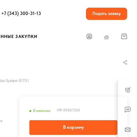
+7 (343) 300-31-13
Подать заявку
ЕННЫЕ ЗАКУПКИ
lar System 81751
УФ-00067265
В наличии
на
В корзину