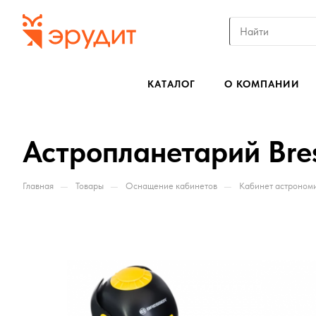
КАТАЛОГ
О КОМПАНИИ
Астропланетарий Bres
—
—
—
Главная
Товары
Оснащение кабинетов
Кабинет астроном