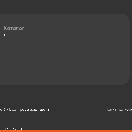
Каталог
Агротехклассы Кадры в АПК
Мебель
Технические средства обучения
Спортивный зал
Внеурочная деятельность
Уличное оборудование
Детский сад
Хозяйственные Товары
6 © Все права защищены
Политика кон
Актовый зал
Столовая и пищеблок