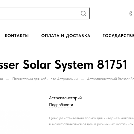
КОНТАКТЫ
ОПЛАТА И ДОСТАВКА
ГОСУДАРСТВ
ser Solar System 81751
—
—
ии
Планетарии для кабинета Астрономии
Астропланетарий Bresser So
Астропланетарий
Подробности
Цена действительна только для интернет-магази
и может отличаться от цен в розничных магазинах