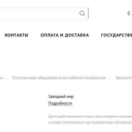
КОНТАКТЫ
ОПЛАТА И ДОСТАВКА
ГОСУДАРСТВ
—
—
ии
Сопутсвующее оборудование для кабинета Астрономии
Звездный
Звездный мир
Подробности
Цена действительна только для интернет-магази
и может отличаться от цен в розничных магазинах