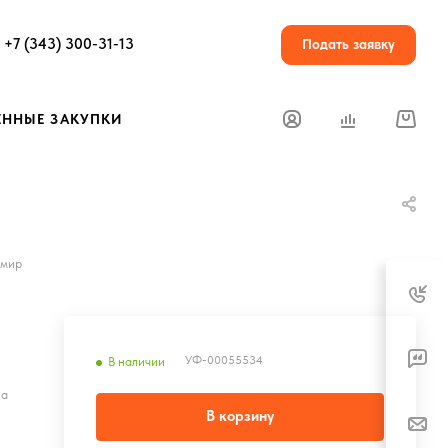
+7 (343) 300-31-13
Подать заявку
ЕННЫЕ ЗАКУПКИ
 мир
УФ-00055534
В наличии
на
В корзину