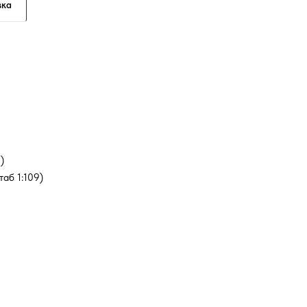
вка
08)
штаб 1:109)