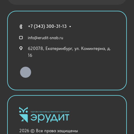
Новости
Государственные закупки
Агротехклассы Кадры в АПК
Благодарственные письма
Мебель
Технические средства обучения
+7 (343) 300-31-13
Спортивный зал
info@erudit-snab.ru
Внеурочная деятельность
620078, Екатеринбург, ул. Коминтерна, д.
Уличное оборудование
16
Детский сад
Хозяйственные Товары
Актовый зал
Столовая и пищеблок
Канцелярия
Оснащение кабинетов
Медицинский кабинет
Товары для строительства и ремонта
2026 © Все права защищены
Национальные проекты