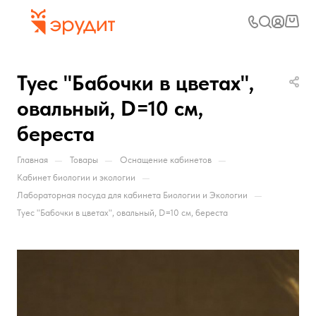
Туес "Бабочки в цветах",
овальный, D=10 см,
береста
—
—
—
Главная
Товары
Оснащение кабинетов
—
Кабинет биологии и экологии
—
Лабораторная посуда для кабинета Биологии и Экологии
Туес "Бабочки в цветах", овальный, D=10 см, береста