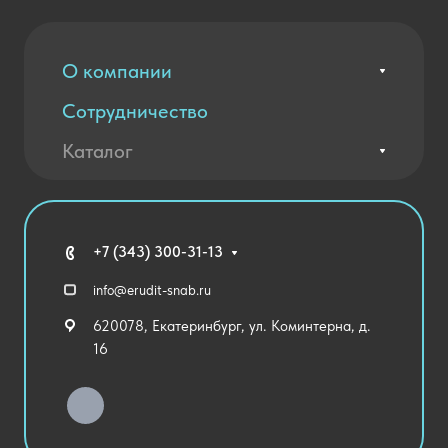
О компании
Сотрудничество
Вакансии
Контакты
Каталог
Оплата и доставка
Новости
Государственные закупки
Агротехклассы Кадры в АПК
Благодарственные письма
Мебель
Технические средства обучения
+7 (343) 300-31-13
Спортивный зал
info@erudit-snab.ru
Внеурочная деятельность
620078, Екатеринбург, ул. Коминтерна, д.
Уличное оборудование
16
Детский сад
Хозяйственные Товары
Актовый зал