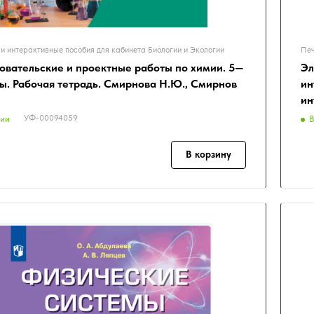
и интерактивные пособия для кабинета Биологии и Экологии
Печ
овательские и проектные работы по химии. 5—
Эл
сы. Рабочая тетрадь. Смирнова Н.Ю., Смирнов
ин
ин
УФ-00094059
чии
В
В корзину