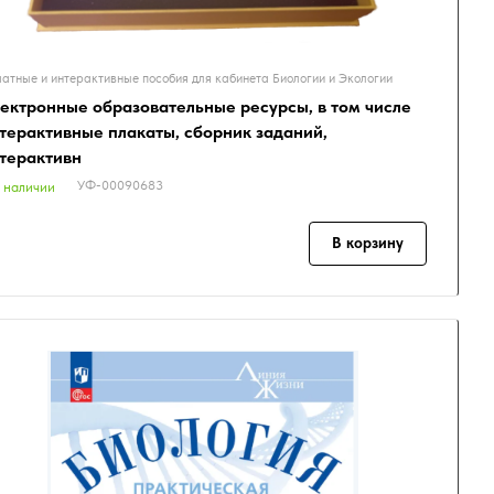
атные и интерактивные пособия для кабинета Биологии и Экологии
ектронные образовательные ресурсы, в том числе
терактивные плакаты, сборник заданий,
терактивн
УФ-00090683
 наличии
В корзину