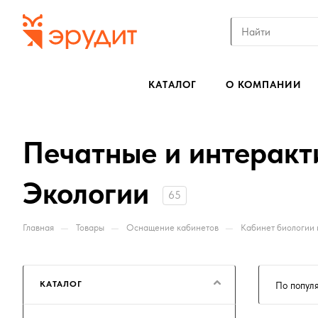
КАТАЛОГ
О КОМПАНИИ
Печатные и интеракт
Экологии
65
—
—
—
Главная
Товары
Оснащение кабинетов
Кабинет биологии 
КАТАЛОГ
По попул