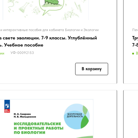
и интерактивные пособия для кабинета Биологии и Экологии
Печ
в свете эволюции. 7-9 классы. Углублённый
Тр
ь. Учебное пособие
7-
УФ-00092153
чии
В
В корзину