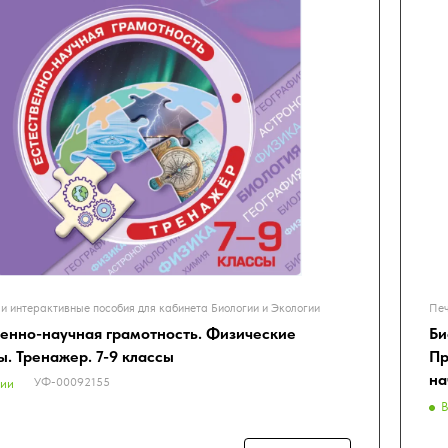
и интерактивные пособия для кабинета Биологии и Экологии
Печ
венно-научная грамотность. Физические
Би
ы. Тренажер. 7-9 классы
Пр
на
УФ-00092155
чии
В