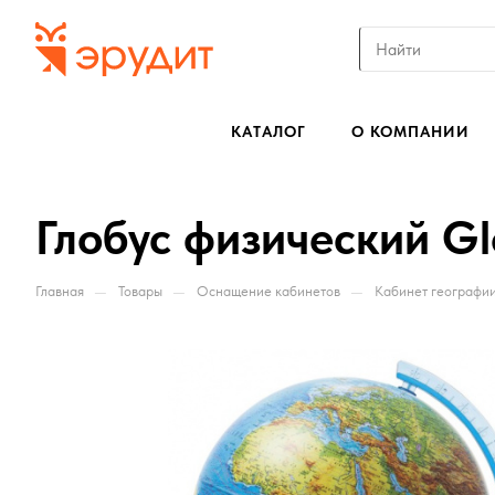
КАТАЛОГ
О КОМПАНИИ
Глобус физический Gl
—
—
—
Главная
Товары
Оснащение кабинетов
Кабинет географи