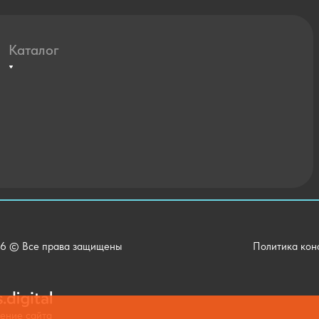
Каталог
Агротехклассы Кадры в АПК
Мебель
Технические средства обучения
Спортивный зал
Внеурочная деятельность
Уличное оборудование
Детский сад
Хозяйственные Товары
6 © Все права защищены
Политика кон
Актовый зал
Столовая и пищеблок
Канцелярия
жение сайта