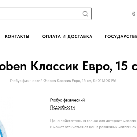
КОНТАКТЫ
ОПЛАТА И ДОСТАВКА
ГОСУДАРСТВ
oben Классик Евро, 15 
—
и
Глобус физический Globen Классик Евро, 15 см, Ке011500196
Глобус физический
Подробности
Цена действительна только для интернет-магази
и может отличаться от цен в розничных магазинах