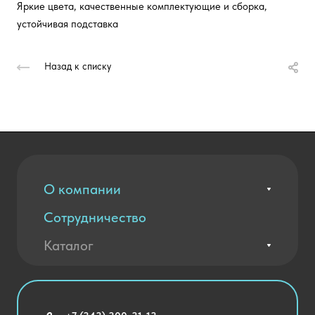
Яркие цвета, качественные комплектующие и сборка,
устойчивая подставка
Назад к списку
О компании
Сотрудничество
Вакансии
Контакты
Каталог
Оплата и доставка
Новости
Государственные закупки
Агротехклассы Кадры в АПК
Благодарственные письма
Мебель