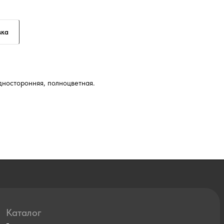
вка
односторонняя, полноцветная.
Каталог