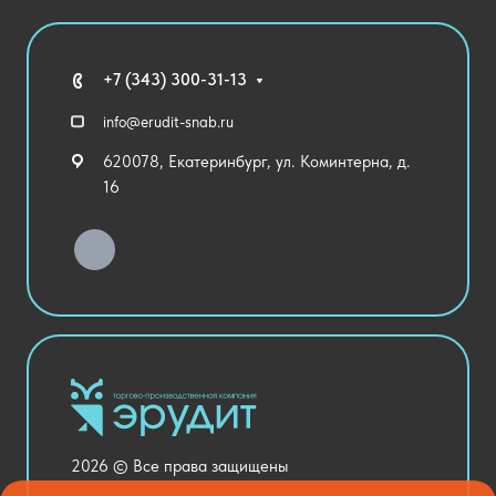
Государственные закупки
Агротехклассы Кадры в АПК
Благодарственные письма
Мебель
Технические средства обучения
+7 (343) 300-31-13
Спортивный зал
info@erudit-snab.ru
Внеурочная деятельность
620078, Екатеринбург, ул. Коминтерна, д.
Уличное оборудование
16
Детский сад
Хозяйственные Товары
Актовый зал
Столовая и пищеблок
Канцелярия
Оснащение кабинетов
Медицинский кабинет
Товары для строительства и ремонта
2026 © Все права защищены
Национальные проекты