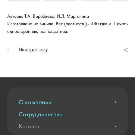
Авторы: Т.А. Воробьева, И.Л. Марголина
Изготовлена на виниле. Вес (плотность) - 440 г/кв.м. Печать
односторонняя, полноцветная.
Назад к списку
О компании
Сотрудничество
Вакансии
Контакты
Каталог
Оплата и доставка
Новости