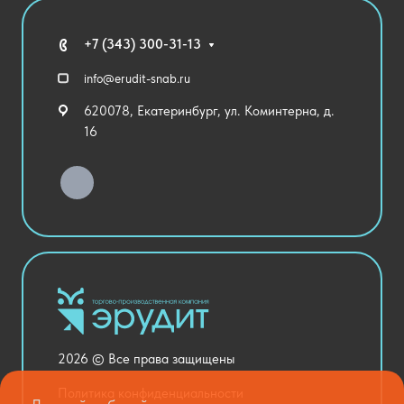
Мебель
Технические средства обучения
+7 (343) 300-31-13
Спортивный зал
info@erudit-snab.ru
Внеурочная деятельность
620078, Екатеринбург, ул. Коминтерна, д.
Уличное оборудование
16
Детский сад
Хозяйственные Товары
Актовый зал
Столовая и пищеблок
Канцелярия
Оснащение кабинетов
Медицинский кабинет
Товары для строительства и ремонта
2026 © Все права защищены
Национальные проекты
Политика конфиденциальности