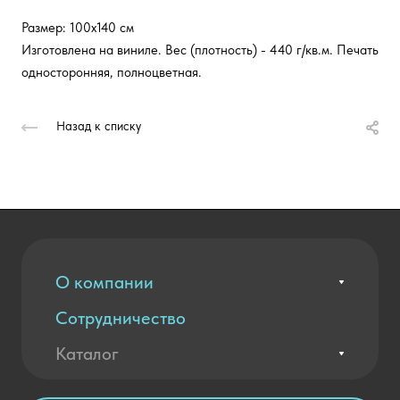
Размер: 100х140 см
Изготовлена на виниле. Вес (плотность) - 440 г/кв.м. Печать
односторонняя, полноцветная.
Назад к списку
О компании
Сотрудничество
Вакансии
Контакты
Каталог
Оплата и доставка
Новости
Государственные закупки
Агротехклассы Кадры в АПК
Благодарственные письма