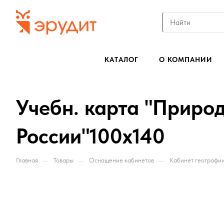
КАТАЛОГ
О КОМПАНИИ
Учебн. карта "Приро
России"100х140
—
—
—
Главная
Товары
Оснащение кабинетов
Кабинет географи