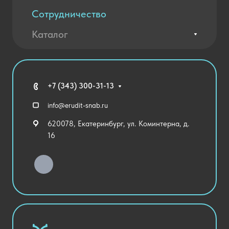
Сотрудничество
Вакансии
Контакты
Каталог
Оплата и доставка
Новости
Государственные закупки
Агротехклассы Кадры в АПК
Благодарственные письма
Мебель
Технические средства обучения
+7 (343) 300-31-13
Спортивный зал
info@erudit-snab.ru
Внеурочная деятельность
620078, Екатеринбург, ул. Коминтерна, д.
Уличное оборудование
16
Детский сад
Хозяйственные Товары
Актовый зал
Столовая и пищеблок
Канцелярия
Оснащение кабинетов