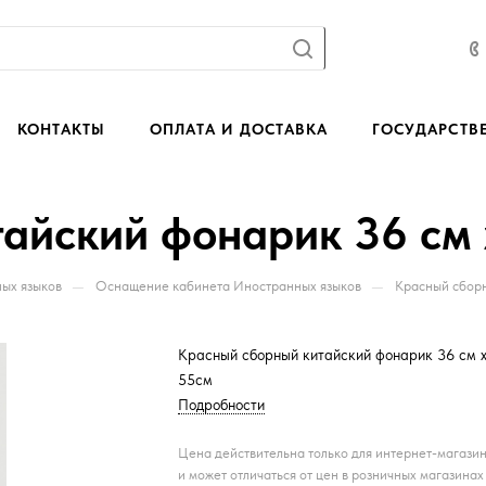
КОНТАКТЫ
ОПЛАТА И ДОСТАВКА
ГОСУДАРСТВ
айский фонарик 36 см 
—
—
ых языков
Оснащение кабинета Иностранных языков
Красный сборн
Красный сборный китайский фонарик 36 см 
55см
Подробности
Цена действительна только для интернет-магази
и может отличаться от цен в розничных магазинах