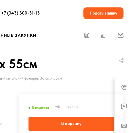
+7 (343) 300-31-13
Подать заявку
ЕННЫЕ ЗАКУПКИ
х 55см
ый китайский фонарик 36 см х 55см
х
УФ-00047503
В наличии
В корзину
на