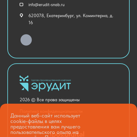
Спортивный зал
info@erudit-snab.ru
Внеурочная деятельность
620078, Екатеринбург, ул. Коминтерна, д.
Уличное оборудование
16
Детский сад
Хозяйственные Товары
Актовый зал
Столовая и пищеблок
Канцелярия
Оснащение кабинетов
Медицинский кабинет
Товары для строительства и ремонта
2026 © Все права защищены
Национальные проекты
Политика конфиденциальности
Данный веб-сайт использует
cookie-файлы в целях
Карта сайта
предоставления вам лучшего
пользовательского опыта на