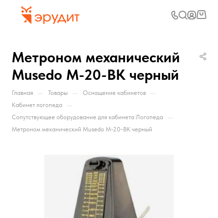
Метроном механический
Musedo M-20-BK черный
—
—
—
Главная
Товары
Оснащение кабинетов
—
Кабинет логопеда
—
Сопутствующее оборудование для кабинета Логопеда
Метроном механический Musedo M-20-BK черный