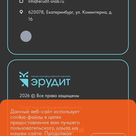
info@erudit-snab.ru
Внеурочная деятельность
620078, Екатеринбург, ул. Коминтерна, д.
Уличное оборудование
16
Детский сад
Хозяйственные Товары
Актовый зал
Столовая и пищеблок
Канцелярия
Оснащение кабинетов
Медицинский кабинет
Товары для строительства и ремонта
2026 © Все права защищены
Национальные проекты
Политика конфиденциальности
Данный веб-сайт использует
cookie-файлы в целях
Карта сайта
предоставления вам лучшего
пользовательского опыта на
нашем сайте. Продолжая