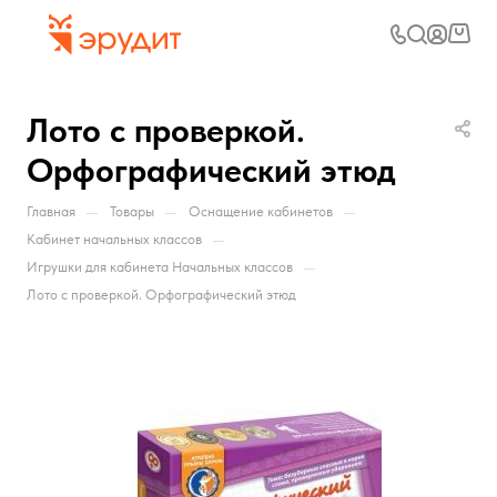
Лото с проверкой.
Орфографический этюд
—
—
—
Главная
Товары
Оснащение кабинетов
—
Кабинет начальных классов
—
Игрушки для кабинета Начальных классов
Лото с проверкой. Орфографический этюд