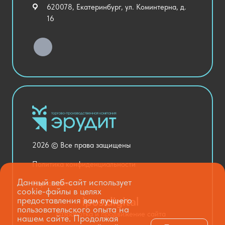
620078, Екатеринбург, ул. Коминтерна, д.
Уличное оборудование
16
Детский сад
Хозяйственные Товары
Актовый зал
Столовая и пищеблок
Канцелярия
Оснащение кабинетов
Медицинский кабинет
Товары для строительства и ремонта
2026 © Все права защищены
Национальные проекты
Политика конфиденциальности
Данный веб-сайт использует
Карта сайта
cookie-файлы в целях
предоставления вам лучшего
пользовательского опыта на
Разработка и продвижение сайта
нашем сайте. Продолжая