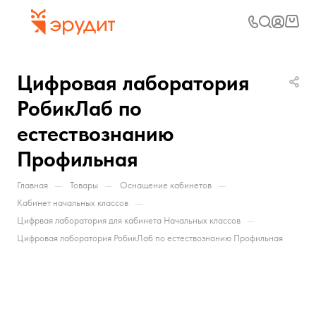
Цифровая лаборатория
РобикЛаб по
естествознанию
Профильная
—
—
—
Главная
Товары
Оснащение кабинетов
—
Кабинет начальных классов
—
Цифрвая лаборатория для кабинета Начальных классов
Цифровая лаборатория РобикЛаб по естествознанию Профильная