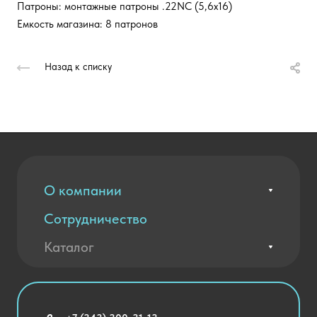
Патроны: монтажные патроны .22NC (5,6х16)
Емкость магазина: 8 патронов
Назад к списку
О компании
Сотрудничество
Вакансии
Контакты
Каталог
Оплата и доставка
Новости
Государственные закупки
Агротехклассы Кадры в АПК
Благодарственные письма
Мебель