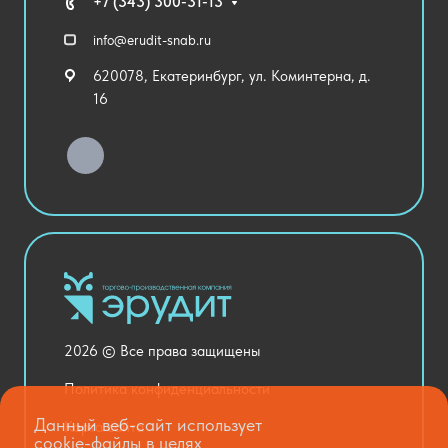
Технические средства обучения
+7 (343) 300-31-13
Спортивный зал
info@erudit-snab.ru
Внеурочная деятельность
620078, Екатеринбург, ул. Коминтерна, д.
Уличное оборудование
16
Детский сад
Хозяйственные Товары
Актовый зал
Столовая и пищеблок
Канцелярия
Оснащение кабинетов
Медицинский кабинет
Товары для строительства и ремонта
2026 © Все права защищены
Национальные проекты
Политика конфиденциальности
Данный веб-сайт использует
Карта сайта
cookie-файлы в целях