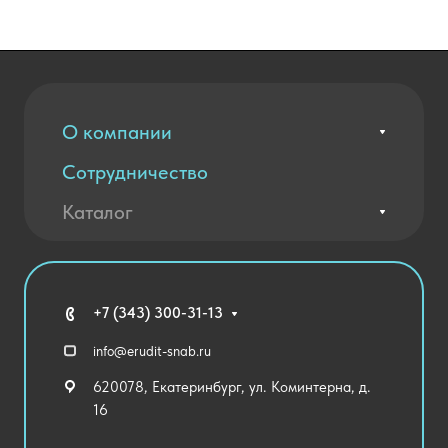
О компании
Сотрудничество
Вакансии
Контакты
Каталог
Оплата и доставка
Новости
Государственные закупки
Агротехклассы Кадры в АПК
Благодарственные письма
Мебель
Технические средства обучения
+7 (343) 300-31-13
Спортивный зал
info@erudit-snab.ru
Внеурочная деятельность
620078, Екатеринбург, ул. Коминтерна, д.
Уличное оборудование
16
Детский сад