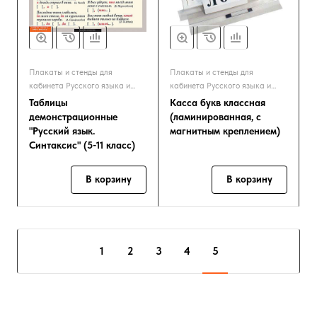
Плакаты и стенды для
Плакаты и стенды для
кабинета Русского языка и
кабинета Русского языка и
Литературы
Литературы
Таблицы
Касса букв классная
демонстрационные
(ламинированная, с
"Русский язык.
магнитным креплением)
Синтаксис" (5-11 класс)
В корзину
В корзину
1
2
3
4
5