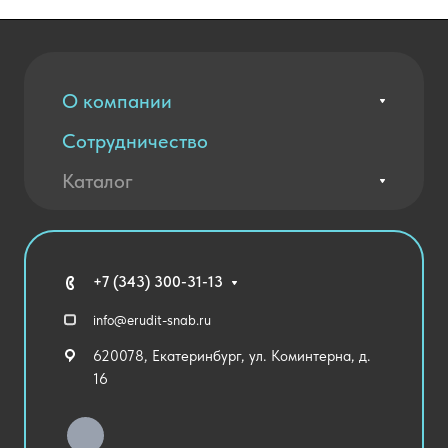
О компании
Сотрудничество
Вакансии
Контакты
Каталог
Оплата и доставка
Новости
Государственные закупки
Агротехклассы Кадры в АПК
Благодарственные письма
Мебель
Технические средства обучения
+7 (343) 300-31-13
Спортивный зал
info@erudit-snab.ru
Внеурочная деятельность
620078, Екатеринбург, ул. Коминтерна, д.
Уличное оборудование
16
Детский сад
Хозяйственные Товары