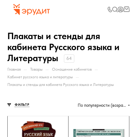
Плакаты и стенды для
кабинета Русского языка и
Литературы
64
—
—
—
Главная
Товары
Оснащение кабинетов
—
Кабинет русского языка и литературы
Плакаты и стенды для кабинета Русского языка и Литературы
ФИЛЬТР
По популярности (возрастание)