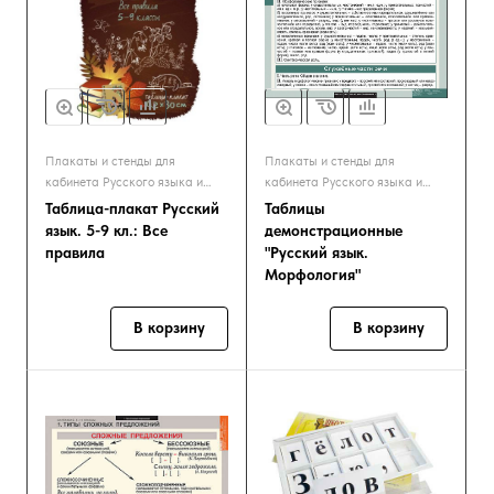
Плакаты и стенды для
Плакаты и стенды для
кабинета Русского языка и
кабинета Русского языка и
Литературы
Литературы
Таблица-плакат Русский
Таблицы
язык. 5-9 кл.: Все
демонстрационные
правила
"Русский язык.
Морфология"
В корзину
В корзину