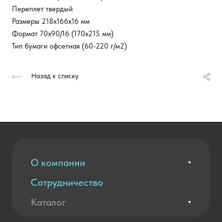
Переплет твердый
Размеры 218x166x16 мм
Формат 70x90/16 (170x215 мм)
Тип бумаги офсетная (60-220 г/м2)
Назад к списку
О компании
Сотрудничество
Вакансии
Контакты
Каталог
Оплата и доставка
Новости
Государственные закупки