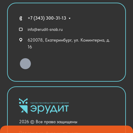
Агротехклассы Кадры в АПК
Благодарственные письма
Мебель
Технические средства обучения
+7 (343) 300-31-13
Спортивный зал
info@erudit-snab.ru
Внеурочная деятельность
620078, Екатеринбург, ул. Коминтерна, д.
Уличное оборудование
16
Детский сад
Хозяйственные Товары
Актовый зал
Столовая и пищеблок
Канцелярия
Оснащение кабинетов
Медицинский кабинет
Товары для строительства и ремонта
2026 © Все права защищены
Национальные проекты