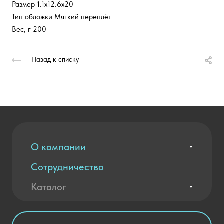
Размер 1.1x12.6x20
Тип обложки Мягкий переплёт
Вес, г 200
Назад к списку
О компании
Сотрудничество
Вакансии
Контакты
Каталог
Оплата и доставка
Новости
Государственные закупки
Агротехклассы Кадры в АПК
Благодарственные письма
Мебель