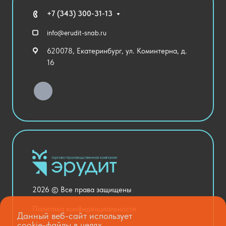
Технические средства обучения
+7 (343) 300-31-13
Спортивный зал
info@erudit-snab.ru
Внеурочная деятельность
620078, Екатеринбург, ул. Коминтерна, д.
Уличное оборудование
16
Детский сад
Хозяйственные Товары
Актовый зал
Столовая и пищеблок
Канцелярия
Оснащение кабинетов
Медицинский кабинет
Товары для строительства и ремонта
2026 © Все права защищены
Национальные проекты
Политика конфиденциальности
Данный веб-сайт использует
cookie-файлы в целях