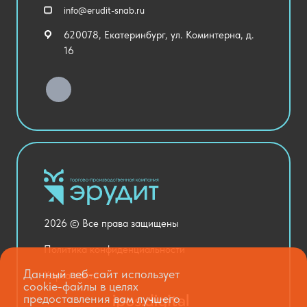
Спортивный зал
info@erudit-snab.ru
Внеурочная деятельность
620078, Екатеринбург, ул. Коминтерна, д.
Уличное оборудование
16
Детский сад
Хозяйственные Товары
Актовый зал
Столовая и пищеблок
Канцелярия
Оснащение кабинетов
Медицинский кабинет
Товары для строительства и ремонта
2026 © Все права защищены
Национальные проекты
Политика конфиденциальности
Данный веб-сайт использует
Карта сайта
cookie-файлы в целях
предоставления вам лучшего