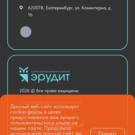
Внеурочная деятельность
620078, Екатеринбург, ул. Коминтерна, д.
Уличное оборудование
16
Детский сад
Хозяйственные Товары
Актовый зал
Столовая и пищеблок
Канцелярия
Оснащение кабинетов
Медицинский кабинет
Товары для строительства и ремонта
2026 © Все права защищены
Национальные проекты
Политика конфиденциальности
Данный веб-сайт использует
cookie-файлы в целях
Карта сайта
предоставления вам лучшего
пользовательского опыта на
нашем сайте. Продолжая
Разработка и продвижение сайта
использовать данный сайт, вы
Принять