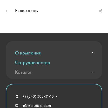
Назад к списку
О компании
Сотрудничество
Вакансии
Контакты
Каталог
Оплата и доставка
Новости
Государственные закупки
Агротехклассы Кадры в АПК
Благодарственные письма
Мебель
Технические средства обучения
+7 (343) 300-31-13
Спортивный зал
info@erudit-snab.ru