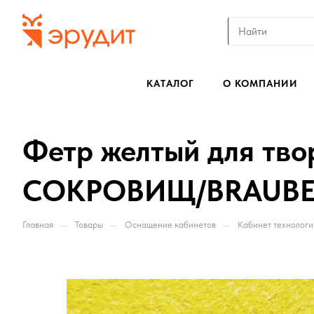
КАТАЛОГ
О КОМПАНИИ
Фетр желтый для тво
СОКРОВИЩ/BRAUBERG,
—
—
—
Главная
Товары
Оснащение кабинетов
Кабинет технологи