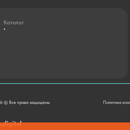
Каталог
Агротехклассы Кадры в АПК
Мебель
Технические средства обучения
Спортивный зал
Внеурочная деятельность
Уличное оборудование
Детский сад
Хозяйственные Товары
6 © Все права защищены
Политика кон
Актовый зал
Столовая и пищеблок
Канцелярия