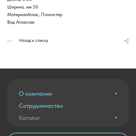
Ширина, мм 50
МатериалАтлас, Полиэстер
Вид Атласная
Назад к списку
О компании
Сотрудничество
Вакансии
Контакты
Каталог
Оплата и доставка
Новости
Государственные закупки
Агротехклассы Кадры в АПК
Благодарственные письма