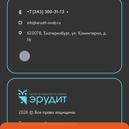
Мебель
Технические средства обучения
+7 (343) 300-31-13
Спортивный зал
info@erudit-snab.ru
Внеурочная деятельность
620078, Екатеринбург, ул. Коминтерна, д.
Уличное оборудование
16
Детский сад
Хозяйственные Товары
Актовый зал
Столовая и пищеблок
Канцелярия
Оснащение кабинетов
Медицинский кабинет
Товары для строительства и ремонта
2026 © Все права защищены
Национальные проекты
Политика конфиденциальности