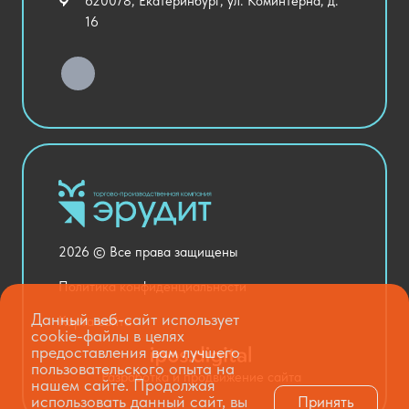
620078, Екатеринбург, ул. Коминтерна, д.
Уличное оборудование
16
Детский сад
Хозяйственные Товары
Актовый зал
Столовая и пищеблок
Канцелярия
Оснащение кабинетов
Медицинский кабинет
Товары для строительства и ремонта
2026 © Все права защищены
Национальные проекты
Политика конфиденциальности
Данный веб-сайт использует
Карта сайта
cookie-файлы в целях
предоставления вам лучшего
пользовательского опыта на
Разработка и продвижение сайта
нашем сайте. Продолжая
использовать данный сайт, вы
Принять