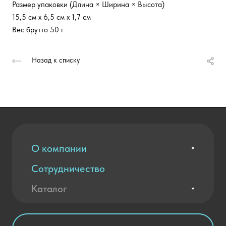
Размер упаковки (Длина × Ширина × Высота)
15,5 см х 6,5 см х 1,7 см
Вес брутто 50 г
Назад к списку
О компании
Сотрудничество
Вакансии
Контакты
Каталог
Оплата и доставка
Новости
Государственные закупки
Агротехклассы Кадры в АПК
Благодарственные письма
Мебель