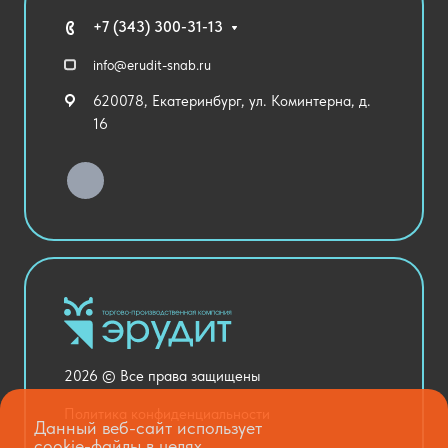
Технические средства обучения
+7 (343) 300-31-13
Спортивный зал
info@erudit-snab.ru
Внеурочная деятельность
620078, Екатеринбург, ул. Коминтерна, д.
Уличное оборудование
16
Детский сад
Хозяйственные Товары
Актовый зал
Столовая и пищеблок
Канцелярия
Оснащение кабинетов
Медицинский кабинет
Товары для строительства и ремонта
2026 © Все права защищены
Национальные проекты
Политика конфиденциальности
Данный веб-сайт использует
cookie-файлы в целях