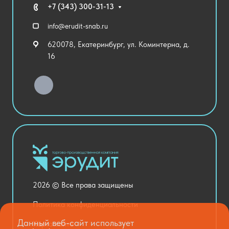
Технические средства обучения
+7 (343) 300-31-13
Спортивный зал
info@erudit-snab.ru
Внеурочная деятельность
620078, Екатеринбург, ул. Коминтерна, д.
Уличное оборудование
16
Детский сад
Хозяйственные Товары
Актовый зал
Столовая и пищеблок
Канцелярия
Оснащение кабинетов
Медицинский кабинет
Товары для строительства и ремонта
2026 © Все права защищены
Национальные проекты
Политика конфиденциальности
Данный веб-сайт использует
Карта сайта