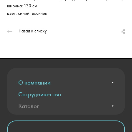
ширина: 130 см
цвет: синий, василек
Назад к списку
О компании
Сотрудничество
Вакансии
Контакты
Каталог
Оплата и доставка
Новости
Государственные закупки
Агротехклассы Кадры в АПК
Благодарственные письма
Мебель