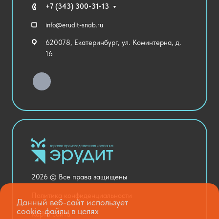
Технические средства обучения
+7 (343) 300-31-13
Спортивный зал
info@erudit-snab.ru
Внеурочная деятельность
620078, Екатеринбург, ул. Коминтерна, д.
Уличное оборудование
16
Детский сад
Хозяйственные Товары
Актовый зал
Столовая и пищеблок
Канцелярия
Оснащение кабинетов
Медицинский кабинет
Товары для строительства и ремонта
2026 © Все права защищены
Национальные проекты
Политика конфиденциальности
Данный веб-сайт использует
cookie-файлы в целях
Карта сайта