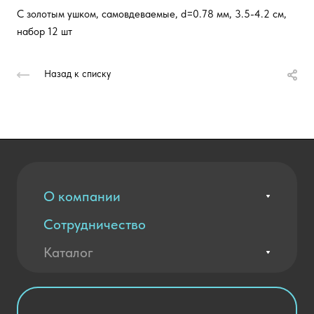
С золотым ушком, самовдеваемые, d=0.78 мм, 3.5-4.2 см,
набор 12 шт
Назад к списку
О компании
Сотрудничество
Вакансии
Контакты
Каталог
Оплата и доставка
Новости
Государственные закупки
Агротехклассы Кадры в АПК
Благодарственные письма
Мебель