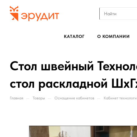
КАТАЛОГ
О КОМПАНИИ
Стол швейный Техноло
стол раскладной ШхГх
—
—
—
Главная
Товары
Оснащение кабинетов
Кабинет технологи