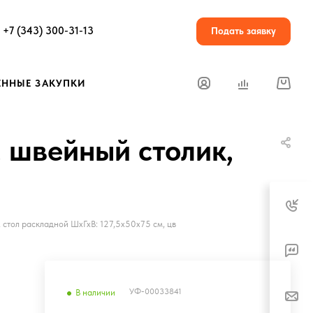
+7 (343) 300-31-13
Подать заявку
ЕННЫЕ ЗАКУПКИ
, швейный столик,
 стол раскладной ШхГхВ: 127,5х50х75 см, цв
УФ-00033841
В наличии