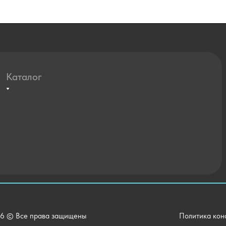
Каталог
Агротехклассы Кадры в АПК
Мебель
Технические средства обучения
Спортивный зал
Внеурочная деятельность
Уличное оборудование
Детский сад
Хозяйственные Товары
6 © Все права защищены
Политика кон