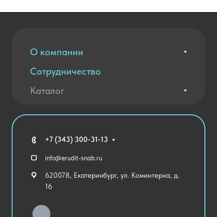
О компании
Сотрудничество
Вакансии
Контакты
Каталог
Оплата и доставка
Новости
Государственные закупки
Агротехклассы Кадры в АПК
Благодарственные письма
Мебель
Технические средства обучения
+7 (343) 300-31-13
Спортивный зал
info@erudit-snab.ru
Внеурочная деятельность
620078, Екатеринбург, ул. Коминтерна, д.
Уличное оборудование
16
Детский сад
Хозяйственные Товары