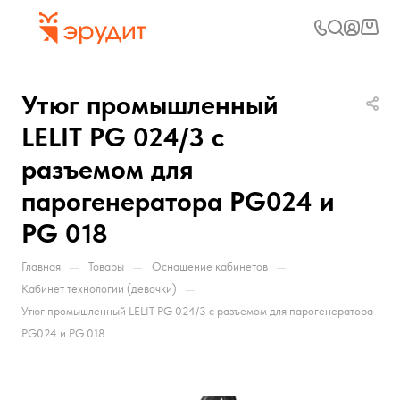
Утюг промышленный
LELIT PG 024/3 с
разъемом для
парогенератора PG024 и
PG 018
—
—
—
Главная
Товары
Оснащение кабинетов
—
Кабинет технологии (девочки)
Утюг промышленный LELIT PG 024/3 с разъемом для парогенератора
PG024 и PG 018