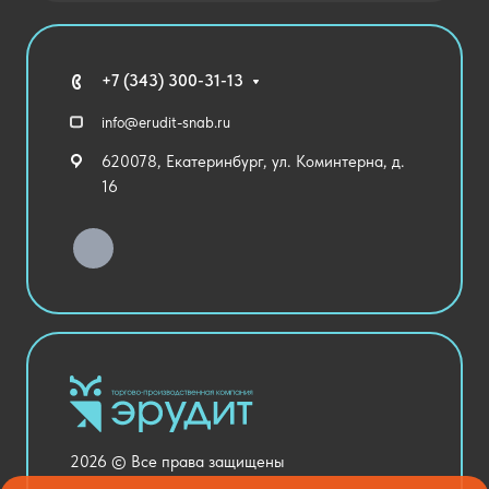
Государственные закупки
Агротехклассы Кадры в АПК
Благодарственные письма
Мебель
Технические средства обучения
+7 (343) 300-31-13
Спортивный зал
info@erudit-snab.ru
Внеурочная деятельность
620078, Екатеринбург, ул. Коминтерна, д.
Уличное оборудование
16
Детский сад
Хозяйственные Товары
Актовый зал
Столовая и пищеблок
Канцелярия
Оснащение кабинетов
Медицинский кабинет
Товары для строительства и ремонта
2026 © Все права защищены
Национальные проекты