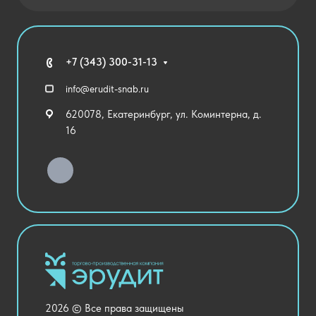
Новости
Государственные закупки
Агротехклассы Кадры в АПК
Благодарственные письма
Мебель
Технические средства обучения
+7 (343) 300-31-13
Спортивный зал
info@erudit-snab.ru
Внеурочная деятельность
620078, Екатеринбург, ул. Коминтерна, д.
Уличное оборудование
16
Детский сад
Хозяйственные Товары
Актовый зал
Столовая и пищеблок
Канцелярия
Оснащение кабинетов
Медицинский кабинет
Товары для строительства и ремонта
2026 © Все права защищены
Национальные проекты