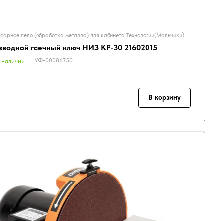
сарное дело (обработка металла) для кабинета Технологии(Мальчики)
зводной гаечный ключ НИЗ КР-30 21602015
УФ-00086750
 наличии
В корзину