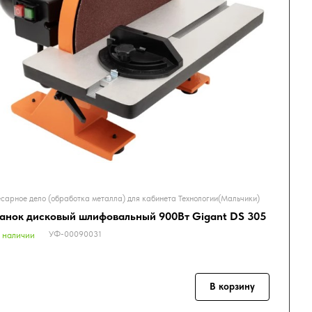
сарное дело (обработка металла) для кабинета Технологии(Мальчики)
анок дисковый шлифовальный 900Вт Gigant DS 305
УФ-00090031
 наличии
В корзину