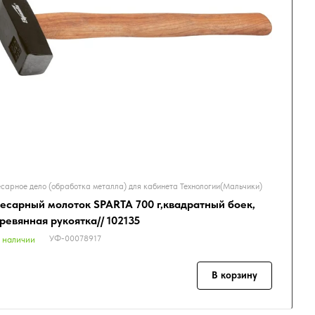
сарное дело (обработка металла) для кабинета Технологии(Мальчики)
есарный молоток SPARTA 700 г,квадратный боек,
ревянная рукоятка// 102135
УФ-00078917
 наличии
В корзину