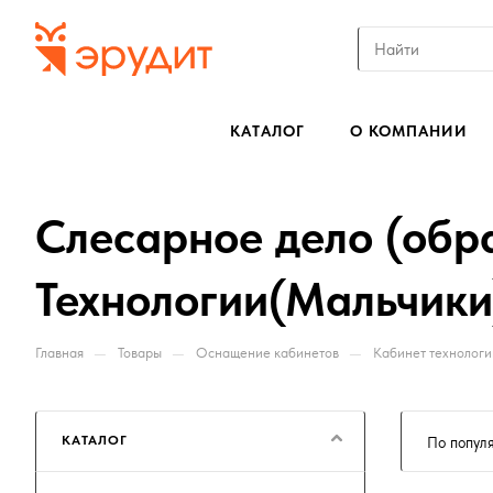
КАТАЛОГ
О КОМПАНИИ
Слесарное дело (обр
Технологии(Мальчики
—
—
—
Главная
Товары
Оснащение кабинетов
Кабинет технологи
КАТАЛОГ
По попул