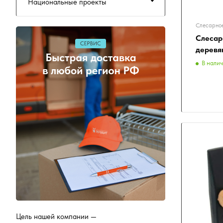
Национальные проекты
Слесарное
Слесар
деревя
В нали
Цель нашей компании —