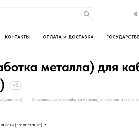
КОНТАКТЫ
ОПЛАТА И ДОСТАВКА
ГОСУДАРСТВ
аботка металла) для ка
)
45
—
и (мальчики)
Слесарное дело (обработка металла) для кабинета Техноло
ярности (возрастание)