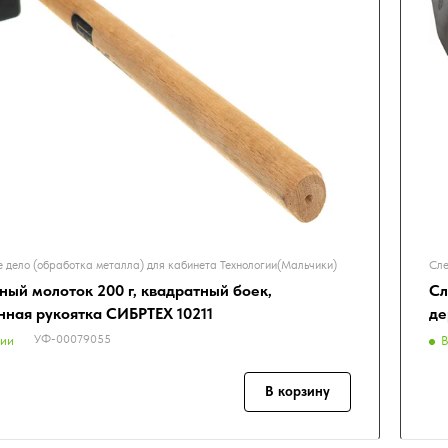
 дело (обработка металла) для кабинета Технологии(Мальчики)
Сле
ный молоток 200 г, квадратный боек,
Сл
нная рукоятка СИБРТЕХ 10211
де
УФ-00079055
чии
В
В корзину