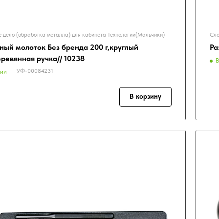
 дело (обработка металла) для кабинета Технологии(Мальчики)
Сле
ный молоток Без бренда 200 г,круглый
Ра
еревянная ручка// 10238
В
УФ-00084231
чии
В корзину