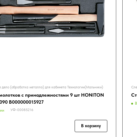
 дело (обработка металла) для кабинета Технологии(Мальчики)
Сле
молотков с принадлежностями 9 шт HONITON
Ст
090 В000000015927
В
УФ-00085216
чии
В корзину