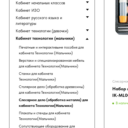
Кабинет начальных классов
Кабинет ИЗО
Кабинет русского языка и
литературы
Кабинет технологии (девочки)
Кабинет технологии (мальчики)
Печатные и интерактивыне пособия для
кабинета Технологии (Мальчики)
Верстаки и специализированная мебель
для кабинета Технологии(Мальчики)
Станки для кабинета
Технологии(Мальчики)
Слесарное
Столярное дело (обработка древесины)
Набор 
для кабинета Технологии(Мальчики)
IK-ML0
Слесарное дело (обработка металла) для
В нали
кабинета Технологии(Мальчики)
Плакаты и стенды для кабинета
Технологии(Мальчики)
Сопутствующее оборудование для