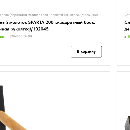
 дело (обработка металла) для кабинета Технологии(Мальчики)
Сле
ный молоток SPARTA 200 г,квадратный боек,
Сл
нная рукоятка// 102045
де
УФ-00013408
чии
В
В корзину