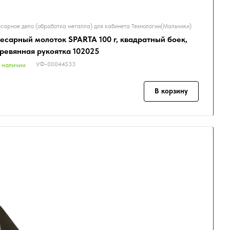
сарное дело (обработка металла) для кабинета Технологии(Мальчики)
есарный молоток SPARTA 100 г, квадратный боек,
ревянная рукоятка 102025
УФ-00044533
 наличии
В корзину