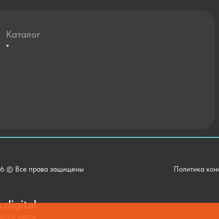
Каталог
Агротехклассы Кадры в АПК
Мебель
Технические средства обучения
Спортивный зал
Внеурочная деятельность
Уличное оборудование
Детский сад
Хозяйственные Товары
6 © Все права защищены
Политика кон
Актовый зал
Столовая и пищеблок
Канцелярия
жение сайта