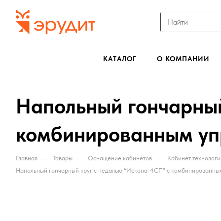
КАТАЛОГ
О КОМПАНИИ
Напольный гончарный
комбинированным уп
—
—
—
Главная
Товары
Оснащение кабинетов
Кабинет технологи
Напольный гончарный круг с педалью “Искона-4СП” с комбинированны