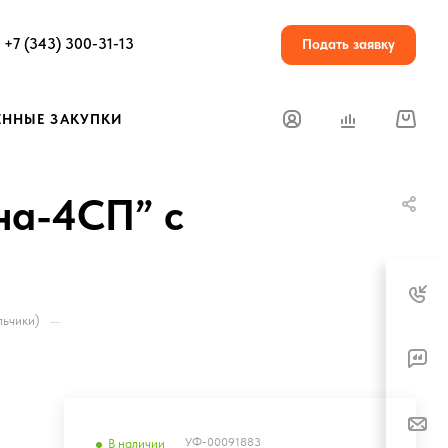
+7 (343) 300-31-13
Подать заявку
ЕННЫЕ ЗАКУПКИ
на-4СП” с
—
льчики)
УФ-00091883
В наличии