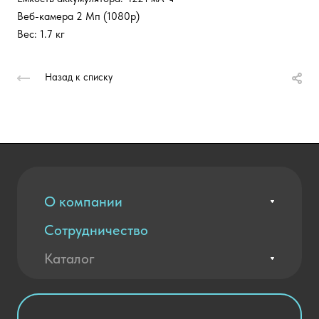
Веб-камера 2 Мп (1080p)
Вес: 1.7 кг
Назад к списку
О компании
Сотрудничество
Вакансии
Контакты
Каталог
Оплата и доставка
Новости
Государственные закупки
Агротехклассы Кадры в АПК
Благодарственные письма
Мебель