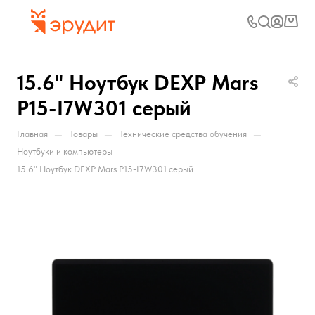
15.6" Ноутбук DEXP Mars
P15-I7W301 серый
—
—
—
Главная
Товары
Технические средства обучения
—
Ноутбуки и компьютеры
15.6" Ноутбук DEXP Mars P15-I7W301 серый