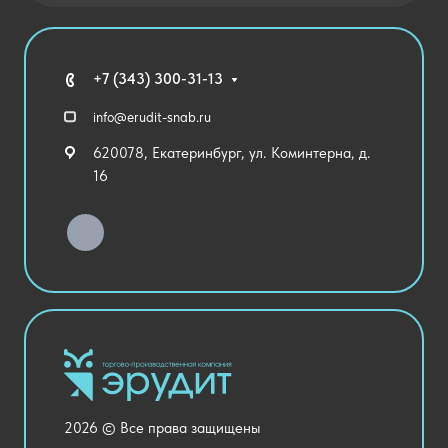
Государственные закупки
Агротехклассы Кадры в АПК
Благодарственные письма
Мебель
Технические средства обучения
+7 (343) 300-31-13
Спортивный зал
info@erudit-snab.ru
Внеурочная деятельность
620078, Екатеринбург, ул. Коминтерна, д.
Уличное оборудование
16
Детский сад
Хозяйственные Товары
Актовый зал
Столовая и пищеблок
Канцелярия
Оснащение кабинетов
Медицинский кабинет
Товары для строительства и ремонта
2026 © Все права защищены
Национальные проекты