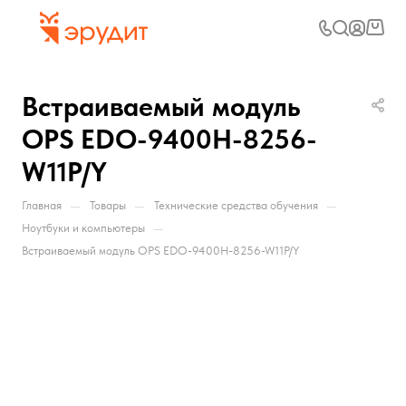
Встраиваемый модуль
OPS EDO-9400H-8256-
W11P/Y
—
—
—
Главная
Товары
Технические средства обучения
—
Ноутбуки и компьютеры
Встраиваемый модуль OPS EDO-9400H-8256-W11P/Y