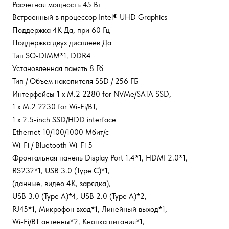
Расчетная мощность 45 Вт
Встроенный в процессор Intel® UHD Graphics
Поддержка 4K Да, при 60 Гц
Поддержка двух дисплеев Да
Тип SO-DIMM*1, DDR4
Установленная память 8 Гб
Тип / Объем накопителя SSD / 256 ГБ
Интерфейсы 1 x M.2 2280 for NVMe/SATA SSD,
1 x M.2 2230 for Wi-Fi/BT,
1 x 2.5-inch SSD/HDD interface
Ethernet 10/100/1000 Мбит/с
Wi-Fi / Bluetooth Wi-Fi 5
Фронтальная панель Display Port 1.4*1, HDMI 2.0*1,
RS232*1, USB 3.0 (Type C)*1,
(данные, видео 4К, зарядка),
USB 3.0 (Type A)*4, USB 2.0 (Type A)*2,
RJ45*1, Микрофон вход*1, Линейный выход*1,
Wi-Fi/BT антенны*2, Кнопка питания*1,