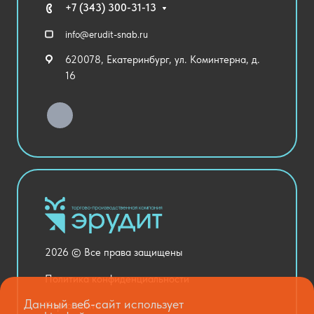
Технические средства обучения
+7 (343) 300-31-13
Спортивный зал
info@erudit-snab.ru
Внеурочная деятельность
620078, Екатеринбург, ул. Коминтерна, д.
Уличное оборудование
16
Детский сад
Хозяйственные Товары
Актовый зал
Столовая и пищеблок
Канцелярия
Оснащение кабинетов
Медицинский кабинет
Товары для строительства и ремонта
2026 © Все права защищены
Национальные проекты
Политика конфиденциальности
Данный веб-сайт использует
Карта сайта