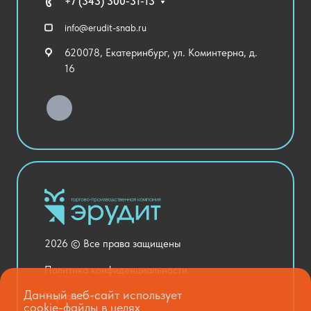
Технические средства обучения
+7 (343) 300-31-13
Спортивный зал
info@erudit-snab.ru
Внеурочная деятельность
620078, Екатеринбург, ул. Коминтерна, д.
Уличное оборудование
16
Детский сад
Хозяйственные Товары
Актовый зал
Столовая и пищеблок
Канцелярия
Оснащение кабинетов
Медицинский кабинет
Товары для строительства и ремонта
2026 © Все права защищены
Национальные проекты
Политика конфиденциальности
Данный веб-сайт использует
Карта сайта
cookie-файлы в целях