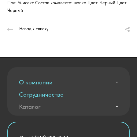
Пол: Унисекс Состав комплекта: шапка Цвет: Черный Цвет:
Черный
Назад к списку
О компании
Сотрудничество
Вакансии
Контакты
Каталог
Оплата и доставка
Новости
Государственные закупки
Агротехклассы Кадры в АПК
Благодарственные письма
Мебель