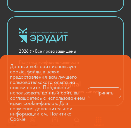
Актовый зал
Столовая и пищеблок
Канцелярия
Оснащение кабинетов
Медицинский кабинет
Товары для строительства и ремонта
2026 © Все права защищены
Национальные проекты
Политика конфиденциальности
Данный веб-сайт использует
cookie-файлы в целях
Карта сайта
предоставления вам лучшего
пользовательского опыта на
нашем сайте. Продолжая
Разработка и продвижение сайта
использовать данный сайт, вы
Принять
соглашаетесь с использованием
нами cookie-файлов. Для
получения дополнительной
информации см.
Политика
Cookie
.
Главная
Кабинет
Корзина
Поиск
Каталог