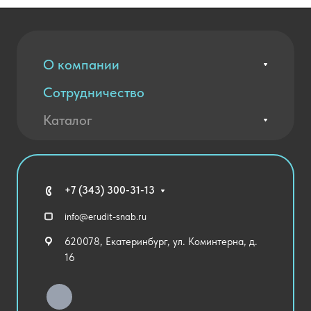
О компании
Сотрудничество
Вакансии
Контакты
Каталог
Оплата и доставка
Новости
Государственные закупки
Агротехклассы Кадры в АПК
Благодарственные письма
Мебель
Технические средства обучения
+7 (343) 300-31-13
Спортивный зал
info@erudit-snab.ru
Внеурочная деятельность
620078, Екатеринбург, ул. Коминтерна, д.
Уличное оборудование
16
Детский сад
Хозяйственные Товары