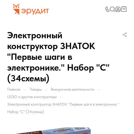
Электронный
конструктор ЗНАТОК
"Первые шаги в
электронике." Набор "C"
(34схемы)
—
—
—
Главная
Товары
Внеурочная деятельность
—
LEGO и другие конструкторы
Электронный конструктор ЗНАТОК "Первые шаги в электронике."
Набор "C" (34схемы)